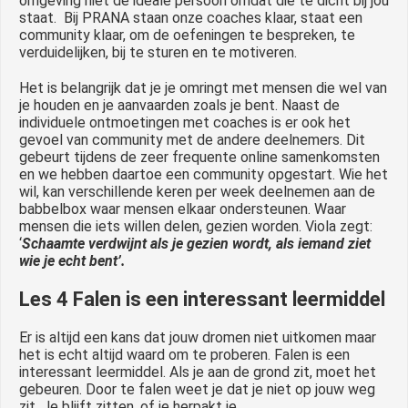
omgeving niet de ideale persoon omdat die te dicht bij jou
staat. Bij PRANA staan onze coaches klaar, staat een
community klaar, om de oefeningen te bespreken, te
verduidelijken, bij te sturen en te motiveren.
Het is belangrijk dat je je omringt met mensen die wel van
je houden en je aanvaarden zoals je bent. Naast de
individuele ontmoetingen met coaches is er ook het
gevoel van community met de andere deelnemers. Dit
gebeurt tijdens de zeer frequente online samenkomsten
en we hebben daartoe een community opgestart. Wie het
wil, kan verschillende keren per week deelnemen aan de
babbelbox waar mensen elkaar ondersteunen. Waar
mensen die iets willen delen, gezien worden. Viola zegt:
‘
Schaamte verdwijnt als je gezien wordt, als iemand ziet
wie je echt bent’.
Les 4 Falen is een interessant leermiddel
Er is altijd een kans dat jouw dromen niet uitkomen maar
het is echt altijd waard om te proberen. Falen is een
interessant leermiddel. Als je aan de grond zit, moet het
gebeuren. Door te falen weet je dat je niet op jouw weg
zit. Je blijft zitten, of je herpakt je.