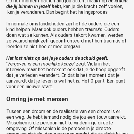
Op het moment dat iemand jou attent maakt op
de kracht
die jij binnen in jezelf hebt,
kan je die kracht zelf voelen,
kan je veranderen. Dan begint het helingsproces.
In normale omstandigheden zijn het de ouders die een
kind helpen. Maar ook ouders hebben trauma’s. Ouders
doen wat ze kunnen. Als ouders tekort kwamen, werden
ze waarschijnlijk zelf geconfronteerd met hun trauma’s of
leerden ze niet hoe er mee omgaan.
Het lost niets op dat je je ouders de schuld geeft.
'
Vergeven is een moeilijke keuz
e' zegt Viola in het
interview maar het betekent ook dat je de hoop opgeeft
dat je verleden verandert. En dat is het moment dat je
aanvaardt dat je leven is wat het is. Het 0-punt. Een punt
voor een nieuwe start.
Omring je met mensen
Tussen een droom en de realisatie van een droom is er
een weg. Je hebt iemand nodig die jou een touw aanreikt.
Misschien is die persoon niet te vinden in je directe
omgeving. Of misschien is de persoon in je directe