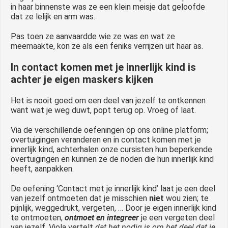
in haar binnenste was ze een klein meisje dat geloofde
dat ze lelijk en arm was.
Pas toen ze aanvaardde wie ze was en wat ze
meemaakte, kon ze als een feniks verrijzen uit haar as.
In contact komen met je innerlijk kind is
achter je eigen maskers kijken
Het is nooit goed om een deel van jezelf te ontkennen
want wat je weg duwt, popt terug op. Vroeg of laat.
Via de verschillende oefeningen op ons online platform;
overtuigingen veranderen en in contact komen met je
innerlijk kind, achterhalen onze cursisten hun beperkende
overtuigingen en kunnen ze de noden die hun innerlijk kind
heeft, aanpakken.
De oefening ‘Contact met je innerlijk kind’ laat je een deel
van jezelf ontmoeten dat je misschien
niet
wou zien; te
pijnlijk, weggedrukt, vergeten, … Door je eigen innerlijk kind
te ontmoeten,
ontmoet en integreer
je een vergeten deel
van jezelf. Viola vertelt
dat het nodig is om het deel dat je