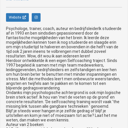
Website
Psychologe, trainer, coach, auteur en bedrijfsleiderIk studeerde
af in 1993 en ben sindsdien gepassioneerd door de
fantastische mogelijkheden van het brein. Ik leerde deze
mogelijkheden kennen toen ik nog studeerde en slaagde erin
om mijn studietijd te halveren en bovendien in die helft van de
tijd ook 2 jaren ineens te volbrengen met dubbel zoveel
resultaten. Wow, dit wou ik aan iedereen leren!
Hierdoor ontwikkelde ik een eigen Selfcoaching traject. Sinds
1997 begeleid ik samen met mijn team medewerkers,
leidinggevenden, bedrijfsleiders en zelfstandigen en leer hen
om hun brein beter te benutten met minder inspanningen en
stress. Met die methodes leert men onbewuste weerstanden,
angsten en twijfels aan te pakken en te komen tot een
blijvende gedragsverandering.
Ondanks mijn psychologische achtergrond is ook mijn logische
brein sterk actief. Ik hou van ‘met de voeten op de grond’ en
concrete resultaten. ‘De selfcoaching training wordt vaak ‘the
missing link tussen alle gangbare technieken ‘ genoemd.
Blijf je steeds weer hangen in je zelfde gedrag of blijf je
uitstellen en kom je niet of moeizaam tot actie? Laat het me
weten, dan maken we even kennis.
Auteur van 2 boeken: