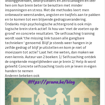
leidinggevenden, bedrijfsleiders en zelfstandigen en leer
hen om hun brein beter te benutten met minder
inspanningen en stress. Met die methodes leert men
onbewuste weerstanden, angsten en twijfels aan te pakken
en te komen tot een blijvende gedragsverandering.
Ondanks mijn psychologische achtergrond is ook mijn
logische brein sterk actief. Ik hou van ‘met de voeten op de
grond’ en concrete resultaten. ‘De selfcoaching training
wordt vaak ‘the missing link tussen alle gangbare
technieken ‘ genoemd. Blijf je steeds weer hangen in je
zelfde gedrag of blijf je uitstellen en kom je niet of
moeizaam tot actie? Laat het me weten, dan maken we
even kennis. Auteur van 2 boeken: 1/ Selfcoaching ontdek
de ongekende mogelijkheden van je brein 2/ Help ik word
geleefd: Concrete selfcoaching tools om je leven in eigen
handen te nemen
Anderen bekeken ook