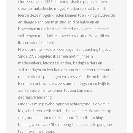
studeerde af in 1993 en ben sindsdien gepassioneerd
door de fantastische mogelijkheden van het brein. Ik
leerde deze mogelijkheden kennen toen ik nog studeerde
en slaagde erin om mijn studietijd te halveren en
bovendien in die helft van de tijd ook 2 jaren ineens te
volbrengen met dubbel zoveel resultaten. Wow, dit wou
ik aan iedereen leren!
Hierdoor ontwikkelde ik een eigen Selfcoaching traject.
Sinds 1997 begeleid ik samen met mijn team
medewerkers, leidinggevenden, bedrijfsleiders en
zelfstandigen en leer hen om hun brein beter te benutten
met minder inspanningen en stress. Met die methodes
leert men onbewuste weerstanden, angsten en twijfels
aan te pakken en te komen tot een blijvende
gedragsverandering.
Ondanks mijn psychologische achtergrond is ook mijn
logische brein sterk actief. Ik hou van ‘met de voeten op
de grond’ en concrete resultaten. ‘De selfcoaching
training wordt vaak ‘the missing link tussen alle gangbare
technieken ‘ genoemd.