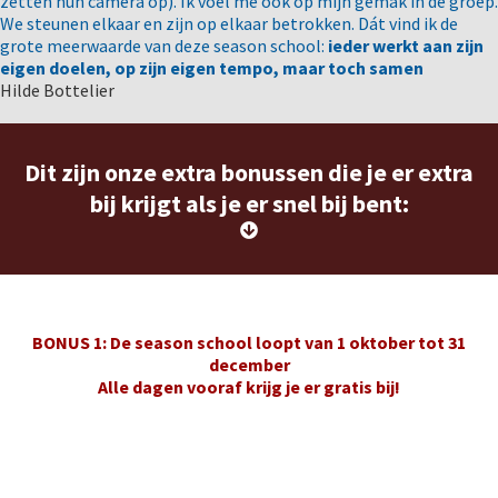
zetten hun camera op). Ik voel me ook op mijn gemak in de groep.
We steunen elkaar en zijn op elkaar betrokken. Dát vind ik de
grote meerwaarde van deze season school:
ieder werkt aan zijn
eigen doelen, op zijn eigen tempo, maar toch samen
Hilde Bottelier
Dit zijn onze extra bonussen die je er extra
bij krijgt als je er snel bij bent:
BONUS 1: De season school loopt van 1 oktober tot 31
december
Alle dagen vooraf krijg je er gratis bij!