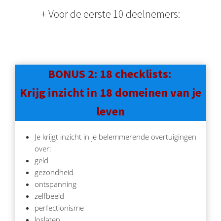
+ Voor de eerste 10 deelnemers:
BONUS 2: 18 checklists:
Krijg inzicht in 18 domeinen van je
leven
Je krijgt inzicht in je belemmerende overtuigingen
over:
geld
gezondheid
ontspanning
zelfbeeld
perfectionisme
loslaten