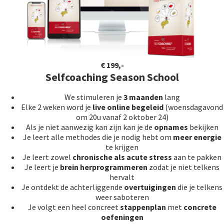
€ 199,-
Selfcoaching Season School
We stimuleren je
3 maanden
lang
Elke 2 weken word je
l
ive online begeleid
(woensdagavond
om 20u vanaf 2 oktober 24)
Als je niet aanwezig kan zijn kan je de
opnames
bekijken
Je leert alle methodes die je nodig hebt om
meer energie
te krijgen
Je leert zowel
chronische als acute stress
aan te pakken
Je leert je
brein herprogrammeren
zodat je niet telkens
hervalt
Je ontdekt de achterliggende
overtuigingen
die je telkens
weer saboteren
Je volgt een heel concreet
stappenplan
met
concrete
oefeningen