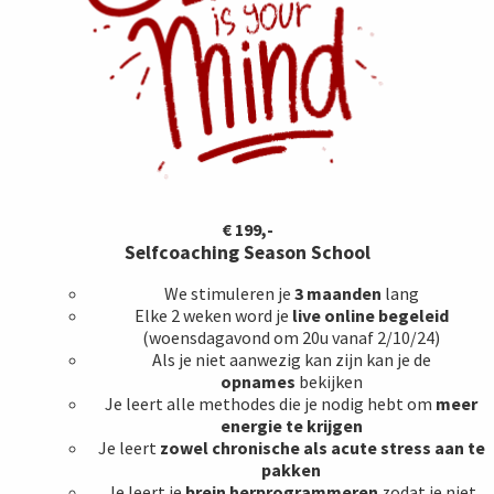
€ 199,-
Selfcoaching Season School
We stimuleren je
3 maanden
lang
Elke 2 weken word je
live online begeleid
(woensdagavond om 20u vanaf 2/10/24)
Als je niet aanwezig kan zijn kan je de
opnames
bekijken
Je leert alle methodes die je nodig hebt om
meer
energie te krijgen
Je leert
zowel
chronische als acute stress aan te
pakken
Je leert je
brein
herprogrammeren
zodat je niet