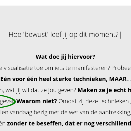
H
o
e
'
b
e
w
u
s
t
'
l
e
e
f
j
i
j
o
p
d
i
t
m
o
m
e
n
t
?
Wat doe jij hiervoor?
 visualisatie toe om iets te manifesteren? Probeer
Eén voor één heel sterke technieken, MAAR
...
n, wat jij wil dat ze jou geven?
Maken ze je echt 
 geval
.
Waarom niet?
Omdat zij deze technieken
elen vandaag bezig met de wet van de aantrekking,
 én
zonder te beseffen, dat er nog verschille