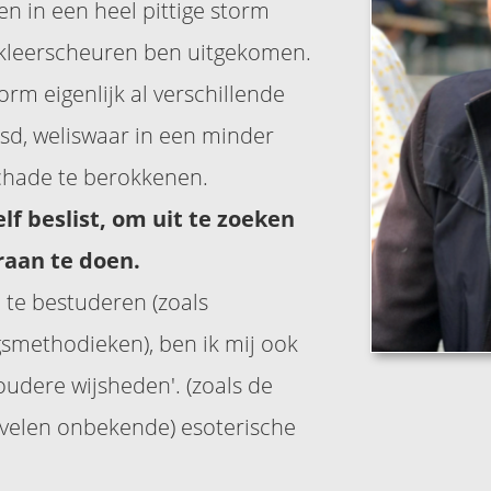
en in een heel pittige storm
 kleerscheuren ben uitgekomen.
orm eigenlijk al verschillende
sd, weliswaar in een minder
chade te berokkenen.
lf beslist, om uit te zoeken
raan te doen.
te bestuderen (zoals
smethodieken), ben ik mij ook
oudere wijsheden'. (zoals de
j velen onbekende) esoterische